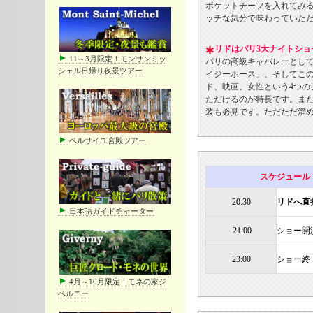
ポケットチーフを入れてみ
ッチな気分で味わっていた
リドはパリ3大ナイトショ
11～3月限定！モンサンミッ
パリの高級キャバレーとし
シェル日帰り夜景ツアー
イジーホース」、そしてこ
ド、映画、女性という4つ
ただけるのが特長です。また
装も必見です。ただただ溜
ベルサイユ宮殿ツアー
スケジュール
20:30
リドへ直
日本語ガイドチャーター
21:00
ショー開
23:00
ショー終
4月～10月限定！モネの家ジ
ベルニー