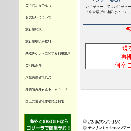
ご予約からの流れ
バウチャー（又はバウチャ
※集合場所の地図はバウチ
お支払いについて
各
旅行業約款
旅行業取扱手数料
現
鉄道チケットに関する利用規約
再
何卒
ご利用条件
厚生労働省検疫局
外務省海外安全ホームページ
国土交通省液体物持込制限
パリ現地ツアーTOP
モンサンミッシェルツアー