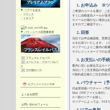
1. お申込み 
ツアーを見る
ご希望のコースを選び、
ご
・フランス
すぐに自動返信メールが送
・イタリア
※メールが届かない場合は
ますのでご確認下さい。
2. 回答
パリ～ニース区間乗車券
当社でお申込確認後、営業日
ルをお送りいたします。（
※ツアーによりご案内の順
※クレジットカードでのお
フランスレイルパス
3. お支払いの手
ユーレイル・グローバルパ
案内に従いお振込又はカー
ス
当社にてご注文商品の代金
その他のパス
※契約成立後のご注文内容
4. バウチャー（
セブンツーリストTOP
代金受領後バウチャー（予約
Mail（PDFファイル添付
よくある質問
※一部のツアーを除く。
※ツアーによっては、FAX
お問い合わせフォーム
5.ツアー参加