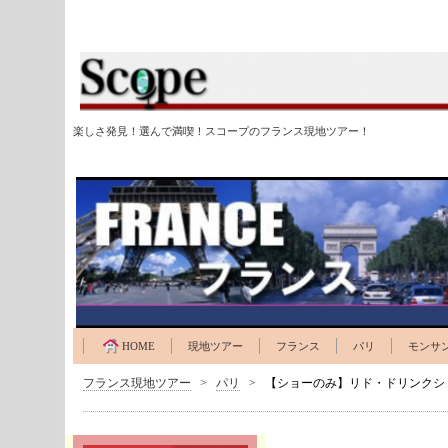
楽しさ発見！選んで満喫！スコープのフランス現地ツアー！
HOME
現地ツアー
フランス
パリ
モンサ
フランス現地ツアー
>
パリ
>
【ショーのみ】リド・ドリンクシ