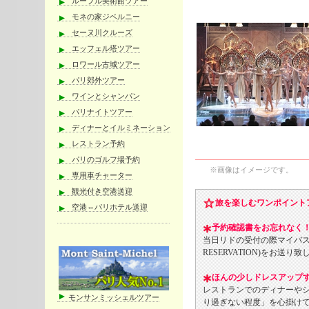
ルーブル美術館ツアー
モネの家ジベルニー
セーヌ川クルーズ
エッフェル塔ツアー
ロワール古城ツアー
パリ郊外ツアー
ワインとシャンパン
パリナイトツアー
ディナーとイルミネーション
レストラン予約
パリのゴルフ場予約
※画像はイメージです。
専用車チャーター
観光付き空港送迎
旅を楽しむワンポイント
空港⇔パリホテル送迎
予約確認書をお忘れなく
当日リドの受付の際マイバス発
RESERVATION)をお
ほんの少しドレスアップ
レストランでのディナーや
モンサンミッシェルツアー
り過ぎない程度」を心掛け