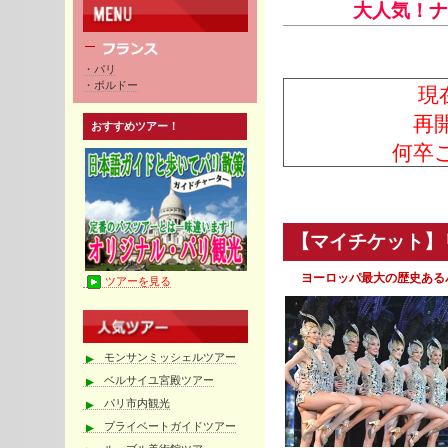
大人気！ナ
・パリ
現
・ボルドー
再
おすすめツアー！
何卒
【マイチケット】リ
ヨーロッパ最大の歴史ある
ツアーを見る
モンサンミッシェルツアー
ベルサイユ宮殿ツアー
パリ市内観光
プライベートガイドツアー